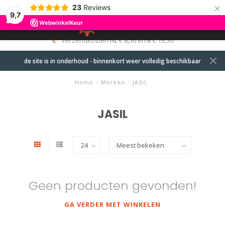
×
23
Reviews
9,7
0
MENU
verzendkosten NL € 8,50 en B € 13,50
de site is in onderhoud - binnenkort weer volledig beschikbaar
Home
/
Merken
/
JASIL
JASIL
Geen producten gevonden!
GA VERDER MET WINKELEN