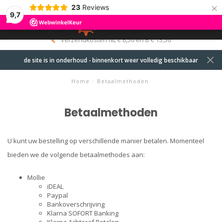
×
23
Reviews
9,7
0
MENU
verzendkosten NL € 8,50 en B € 13,50
de site is in onderhoud - binnenkort weer volledig beschikbaar
Home
/
Betaalmethoden
Betaalmethoden
U kunt uw bestelling op verschillende manier betalen. Momenteel
bieden we de volgende betaalmethodes aan:
Mollie
iDEAL
Paypal
Bankoverschrijving
Klarna SOFORT Banking