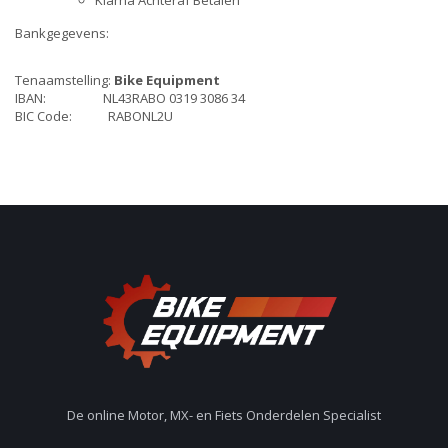
Klarna Achteraf Betalen
Bankgegevens:
Tenaamstelling:
Bike Equipment
IBAN: NL43RABO 0319 3086 34
BIC Code: RABONL2U
De online Motor, MX- en Fiets Onderdelen Specialist