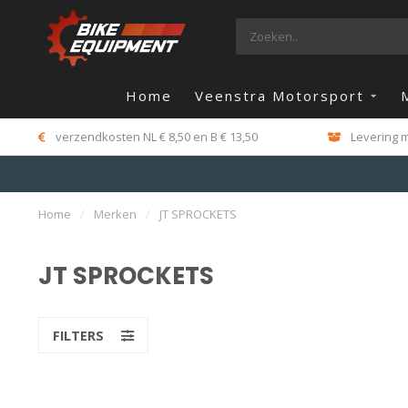
Home
Veenstra Motorsport
verzendkosten NL € 8,50 en B € 13,50
Levering m
Home
/
Merken
/
JT SPROCKETS
JT SPROCKETS
FILTERS