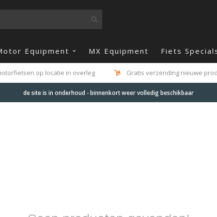
Motor Equipment
MX Equipment
Fiets Special
otorfietsen op locatie in overleg
Gratis verzending nieuwe produ
de site is in onderhoud - binnenkort weer volledig beschikbaar