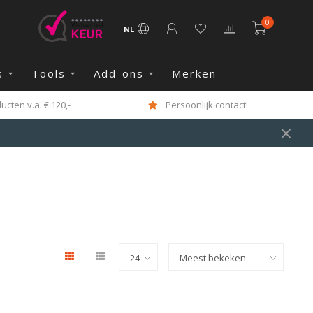
0
NL
s
Tools
Add-ons
Merken
cten v.a. € 120,-
Persoonlijk contact!