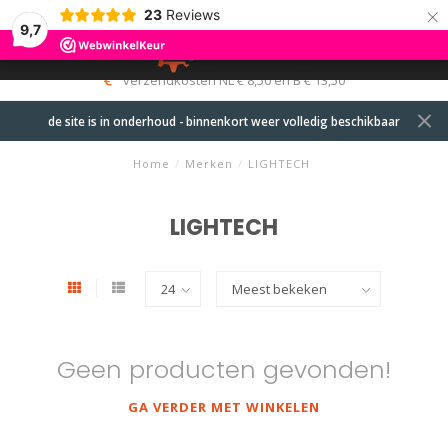
×
23
Reviews
9,7
0
MENU
verzendkosten NL € 8,50 en B € 13,50
de site is in onderhoud - binnenkort weer volledig beschikbaar
Home
/
Merken
/
LIGHTECH
LIGHTECH
Geen producten gevonden!
GA VERDER MET WINKELEN