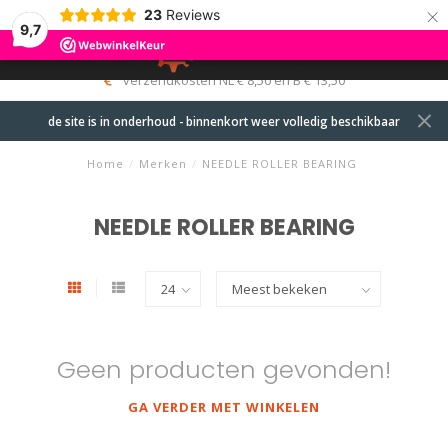
×
23
Reviews
9,7
0
MENU
verzendkosten NL € 8,50 en B € 13,50
de site is in onderhoud - binnenkort weer volledig beschikbaar
Home
/
Merken
/
NEEDLE ROLLER BEARING
NEEDLE ROLLER BEARING
Geen producten gevonden!
GA VERDER MET WINKELEN