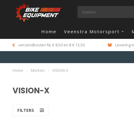
Home
Veenstra Motorsport
verzendkosten NL € 8,50 en B € 13,50
Levering m
Home
/
Merken
/
VISION-X
VISION-X
FILTERS