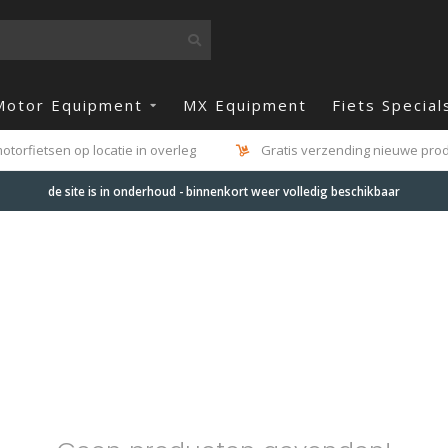
Motor Equipment
MX Equipment
Fiets Special
otorfietsen op locatie in overleg
Gratis verzending nieuwe produ
de site is in onderhoud - binnenkort weer volledig beschikbaar