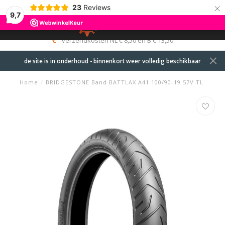
×
23
Reviews
9,7
0
MENU
verzendkosten NL € 8,50 en B € 13,50
de site is in onderhoud - binnenkort weer volledig beschikbaar
Home
/
BRIDGESTONE Band BATTLAX A41 100/90-19 57V TL