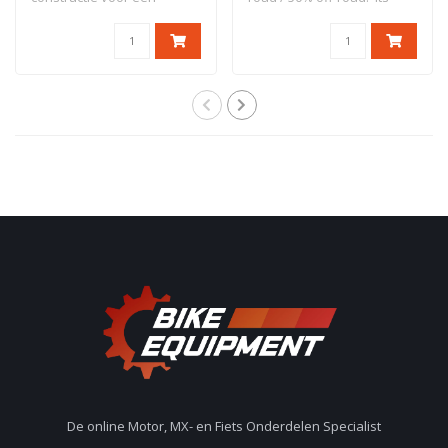
perfecte harmonie t..
design..
De online Motor, MX- en Fiets Onderdelen Specialist