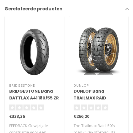
Gerelateerde producten
BRIDGESTONE
DUNLOP
BRIDGESTONE Band
DUNLOP Band
BATTLAX A41 180/55 ZR
TRAILMAX RAID
17 (73W) TL
130/80-17 65S TL M+S
€333,36
€266,20
FEEDBACK Gewijzigde
The Trailmax Raid, 50%
constructie voor een
road / 50% off-road. Its