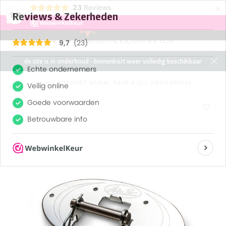
×
23
Reviews
9,7
0
MENU
verzendkosten NL € 8,50 en B € 13,50
de site is in onderhoud - binnenkort weer volledig beschikbaar
Home
/
SUPPORT MURAL RACK A CLE VOOR 890641