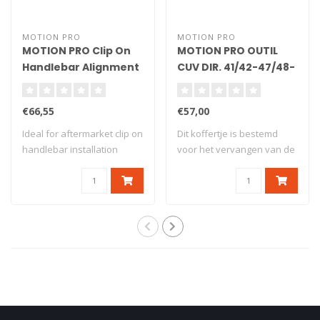
MOTION PRO
MOTION PRO
MOTION PRO Clip On
MOTION PRO OUTIL
Handlebar Alignment
CUV DIR. 41/42-47/48-
Tool
51/52-55/56MM
€66,55
€57,00
Ideal for aftermarket clip on
Dit koffertje is bestemd
handlebar installation
voor het vervangen van de
Adjusta..
lagerscha..