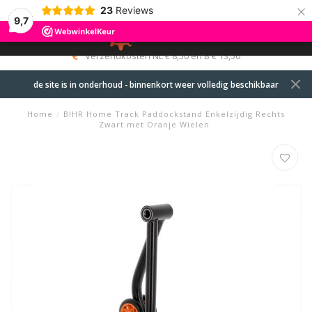
×
23
Reviews
9,7
0
MENU
verzendkosten NL € 8,50 en B € 13,50
de site is in onderhoud - binnenkort weer volledig beschikbaar
Home
/
BIHR Home Track Paddockstand Enkelzijdig Rechts
Zwart met Oranje Wielen