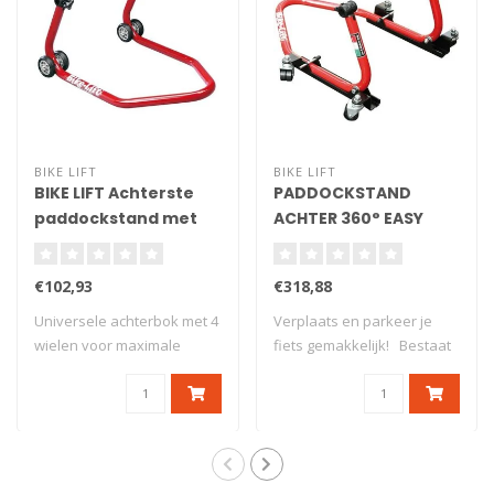
BIKE LIFT
BIKE LIFT
BIKE LIFT Achterste
PADDOCKSTAND
paddockstand met
ACHTER 360° EASY
"L" adapters - Rood -
MOVER GELEVERD MET
RS-17
V STEUNEN
€102,93
€318,88
Universele achterbok met 4
Verplaats en parkeer je
wielen voor maximale
fiets gemakkelijk! Bestaat
stabiliteit...
uit twe..