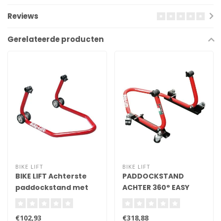
Reviews
Gerelateerde producten
BIKE LIFT
BIKE LIFT
BIKE LIFT Achterste
PADDOCKSTAND
paddockstand met
ACHTER 360° EASY
"L" adapters - Rood -
MOVER GELEVERD MET
RS-17
V STEUNEN
€102,93
€318,88