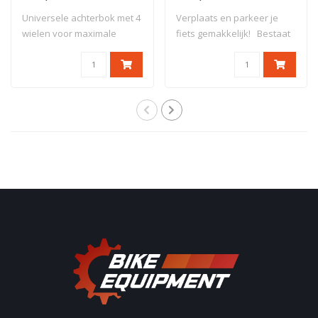
Universele achterbok met 4
Verplaats en parkeer je
wielen voor maximale
fiets gemakkelijk! Bestaat
stabiliteit...
uit twe..