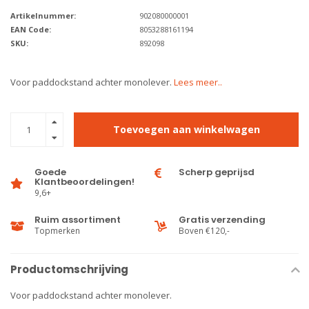
Artikelnummer:
902080000001
EAN Code:
8053288161194
SKU:
892098
Voor paddockstand achter monolever.
Lees meer..
Toevoegen aan winkelwagen
Goede
Scherp geprijsd
Klantbeoordelingen!
9,6+
Ruim assortiment
Gratis verzending
Topmerken
Boven €120,-
Productomschrijving
Voor paddockstand achter monolever.