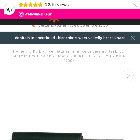
×
23
Reviews
9,7
0
MENU
verzendkosten NL € 8,50 en B € 13,50
de site is in onderhoud - binnenkort weer volledig beschikbaar
Home
/
BIKE LIFT Pen Ø52,9mm enkelzijdige achterbrug -
Aluminium + Nylon - BMW K1200/K1300 R/S -RT/ST - PMB-
1200K