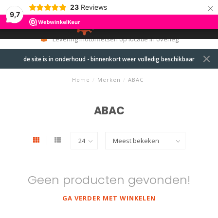
×
23
Reviews
9,7
0
MENU
Levering motorfietsen op locatie in overleg
de site is in onderhoud - binnenkort weer volledig beschikbaar
Home
/
Merken
/
ABAC
ABAC
Geen producten gevonden!
GA VERDER MET WINKELEN