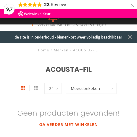
×
23
Reviews
9,7
0
MENU
verzendkosten NL € 8,50 en B € 13,50
de site is in onderhoud - binnenkort weer volledig beschikbaar
Home
/
Merken
/
ACOUSTA-FIL
ACOUSTA-FIL
Geen producten gevonden!
GA VERDER MET WINKELEN