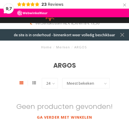
×
23
Reviews
9,7
0
MENU
verzendkosten NL € 8,50 en B € 13,50
de site is in onderhoud - binnenkort weer volledig beschikbaar
Home
/
Merken
/
ARGOS
ARGOS
Geen producten gevonden!
GA VERDER MET WINKELEN