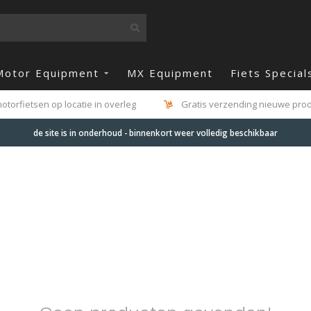
Motor Equipment
MX Equipment
Fiets Special
otorfietsen op locatie in overleg
Gratis verzending nieuwe produ
de site is in onderhoud - binnenkort weer volledig beschikbaar