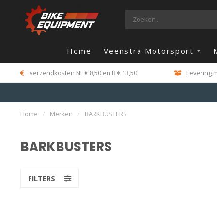
Home
Veenstra Motorsport
verzendkosten NL € 8,50 en B € 13,50
Levering m
Home
/
Merken
/
BARKBUSTERS
BARKBUSTERS
FILTERS