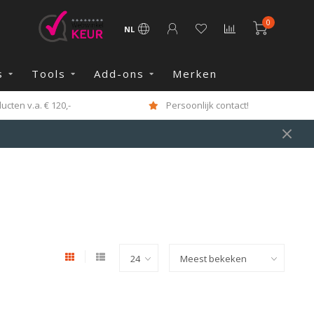
0
NL
s
Tools
Add-ons
Merken
cten v.a. € 120,-
Persoonlijk contact!