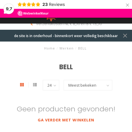
×
23
Reviews
9,7
0
MENU
verzendkosten NL € 8,50 en B € 13,50
de site is in onderhoud - binnenkort weer volledig beschikbaar
Home
/
Merken
/
BELL
BELL
Geen producten gevonden!
GA VERDER MET WINKELEN