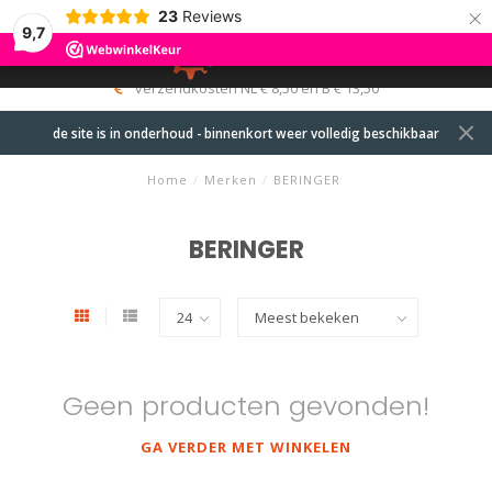
×
23
Reviews
9,7
0
MENU
verzendkosten NL € 8,50 en B € 13,50
de site is in onderhoud - binnenkort weer volledig beschikbaar
Home
/
Merken
/
BERINGER
BERINGER
Geen producten gevonden!
GA VERDER MET WINKELEN