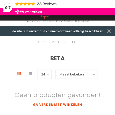
×
23
Reviews
9,7
0
MENU
verzendkosten NL € 8,50 en B € 13,50
de site is in onderhoud - binnenkort weer volledig beschikbaar
Home
/
Merken
/
BETA
BETA
Geen producten gevonden!
GA VERDER MET WINKELEN