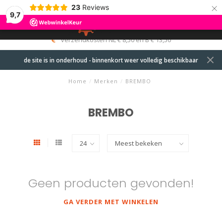
×
23
Reviews
9,7
0
MENU
verzendkosten NL € 8,50 en B € 13,50
de site is in onderhoud - binnenkort weer volledig beschikbaar
Home
/
Merken
/
BREMBO
BREMBO
Geen producten gevonden!
GA VERDER MET WINKELEN