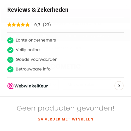
×
23
Reviews
9,7
0
MENU
verzendkosten NL € 8,50 en B € 13,50
de site is in onderhoud - binnenkort weer volledig beschikbaar
Home
/
Merken
/
COMETIC
COMETIC
Geen producten gevonden!
GA VERDER MET WINKELEN