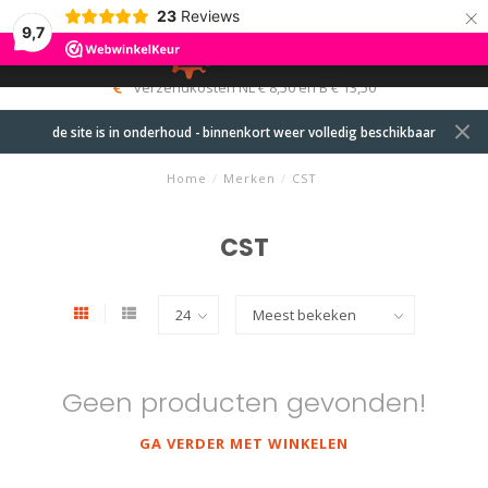
×
23
Reviews
9,7
0
MENU
verzendkosten NL € 8,50 en B € 13,50
de site is in onderhoud - binnenkort weer volledig beschikbaar
Home
/
Merken
/
CST
CST
Geen producten gevonden!
GA VERDER MET WINKELEN