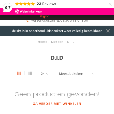
×
23
Reviews
9,7
0
MENU
verzendkosten NL € 8,50 en B € 13,50
de site is in onderhoud - binnenkort weer volledig beschikbaar
Home
/
Merken
/
D.I.D
D.I.D
Geen producten gevonden!
GA VERDER MET WINKELEN