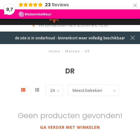
×
23
Reviews
9,7
0
MENU
verzendkosten NL € 8,50 en B € 13,50
de site is in onderhoud - binnenkort weer volledig beschikbaar
Home
/
Merken
/
DR
DR
Geen producten gevonden!
GA VERDER MET WINKELEN