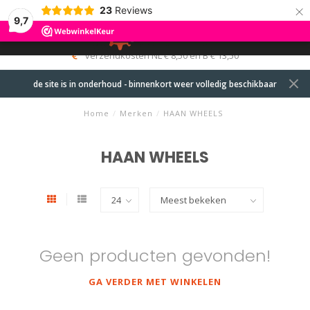
×
23
Reviews
9,7
0
MENU
verzendkosten NL € 8,50 en B € 13,50
de site is in onderhoud - binnenkort weer volledig beschikbaar
Home
/
Merken
/
HAAN WHEELS
HAAN WHEELS
Geen producten gevonden!
GA VERDER MET WINKELEN