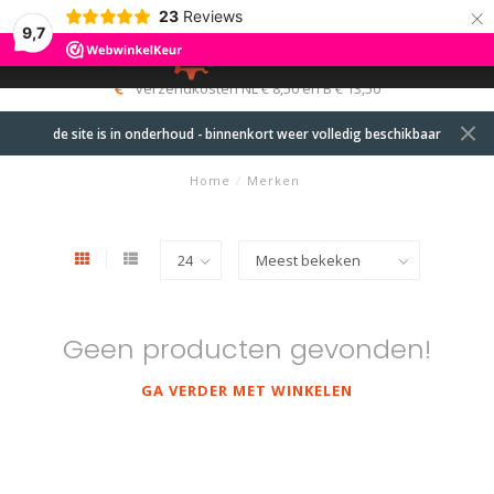
×
23
Reviews
9,7
0
MENU
verzendkosten NL € 8,50 en B € 13,50
de site is in onderhoud - binnenkort weer volledig beschikbaar
Home
/
Merken
Geen producten gevonden!
GA VERDER MET WINKELEN