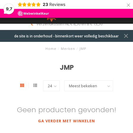
×
23
Reviews
9,7
0
MENU
verzendkosten NL € 8,50 en B € 13,50
de site is in onderhoud - binnenkort weer volledig beschikbaar
Home
/
Merken
/
JMP
JMP
Geen producten gevonden!
GA VERDER MET WINKELEN