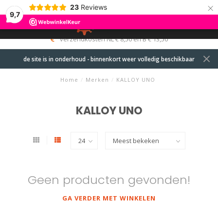
×
23
Reviews
9,7
0
MENU
verzendkosten NL € 8,50 en B € 13,50
de site is in onderhoud - binnenkort weer volledig beschikbaar
Home
/
Merken
/
KALLOY UNO
KALLOY UNO
Geen producten gevonden!
GA VERDER MET WINKELEN