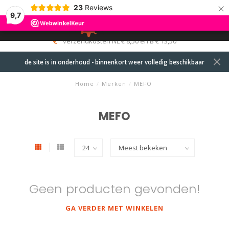
×
23
Reviews
9,7
0
MENU
verzendkosten NL € 8,50 en B € 13,50
de site is in onderhoud - binnenkort weer volledig beschikbaar
Home
/
Merken
/
MEFO
MEFO
Geen producten gevonden!
GA VERDER MET WINKELEN