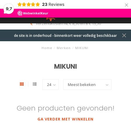
×
23
Reviews
9,7
0
MENU
verzendkosten NL € 8,50 en B € 13,50
de site is in onderhoud - binnenkort weer volledig beschikbaar
Home
/
Merken
/
MIKUNI
MIKUNI
Geen producten gevonden!
GA VERDER MET WINKELEN