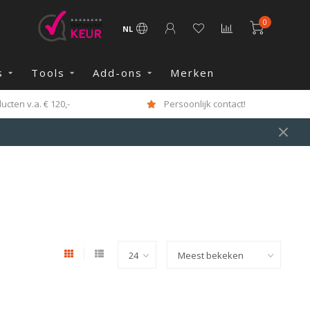
0
NL
s
Tools
Add-ons
Merken
cten v.a. € 120,-
Persoonlijk contact!