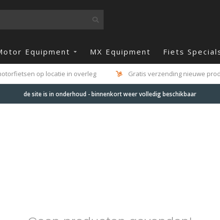
Motor Equipment
MX Equipment
Fiets Special
otorfietsen op locatie in overleg
Gratis verzending nieuwe produ
de site is in onderhoud - binnenkort weer volledig beschikbaar