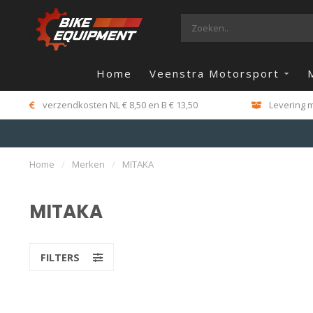
Home
Veenstra Motorsport
verzendkosten NL € 8,50 en B € 13,50
Levering m
Home
/
Merken
/
MITAKA
MITAKA
FILTERS