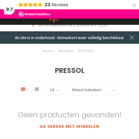
×
23
Reviews
9,7
0
MENU
verzendkosten NL € 8,50 en B € 13,50
de site is in onderhoud - binnenkort weer volledig beschikbaar
Home
/
Merken
/
PRESSOL
PRESSOL
Geen producten gevonden!
GA VERDER MET WINKELEN