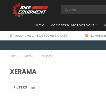
Home
Veenstra Motorsport
verzendkosten NL € 8,50 en B € 13,50
Levering m
Home
/
Merken
/
XERAMA
XERAMA
FILTERS