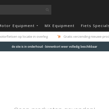
Motor Equipment
MX Equipment
Fiets Special
otorfietsen op locatie in overleg
Gratis verzending nieuwe produ
de site is in onderhoud - binnenkort weer volledig beschikbaar