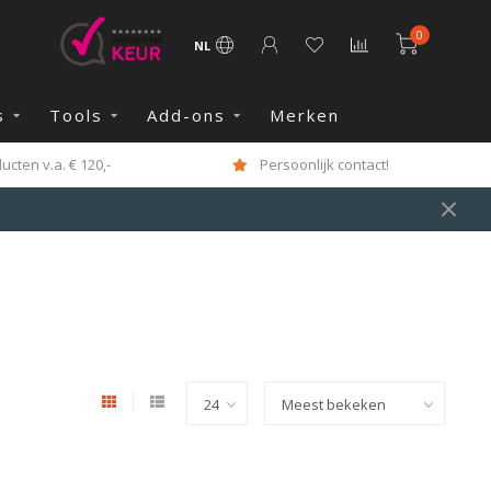
0
NL
s
Tools
Add-ons
Merken
cten v.a. € 120,-
Persoonlijk contact!