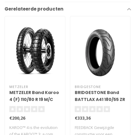
Gerelateerde producten
METZELER
BRIDGESTONE
METZELER Band Karoo
BRIDGESTONE Band
4 (F) 110/80 R 19 M/C
BATTLAX A41 180/55 ZR
59Q TL M+S
17 (73W) TL
€200,26
€333,36
KAROO™ 4 is the evolution
FEEDBACK Gewijzigde
of the KAROO™ 3: a com..
constructie voor een