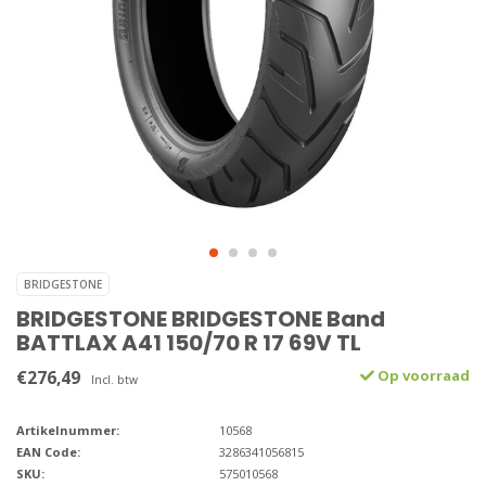
BRIDGESTONE
BRIDGESTONE BRIDGESTONE Band
BATTLAX A41 150/70 R 17 69V TL
€276,49
Op voorraad
Incl. btw
Artikelnummer:
10568
EAN Code:
3286341056815
SKU:
575010568