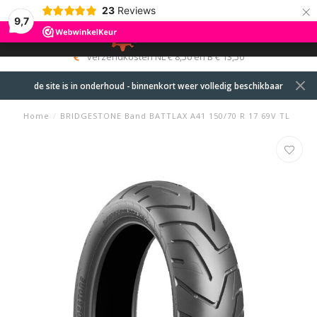
×
23
Reviews
9,7
0
MENU
verzendkosten NL € 8,50 en B € 13,50
de site is in onderhoud - binnenkort weer volledig beschikbaar
Home
/
BRIDGESTONE Band BATTLAX A41 150/70 R 17 69V TL