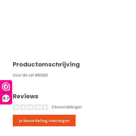
Productomschrijving
Voor de set 890360
Reviews
9,7
0 beoordelingen
Je beoordeling toevoegen