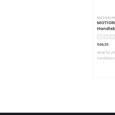
MOTION P
MOTION 
Handleb
Tool
€66,55
Ideal for af
handlebar i