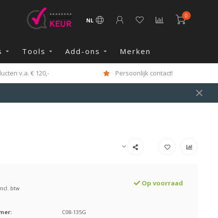
0
NL
s
Tools
Add-ons
Merken
cten v.a. € 120,-
Persoonlijk contact!
Op voorraad
Incl. btw
mer:
C08-135G