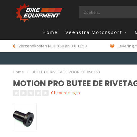
Home
Veenstra Motorsport
verzendkosten NL € 8,50 en B € 13,50
Levering m
Home
/
BUTEE DE RIVETAGE VOOR KIT 890360
MOTION PRO BUTEE DE RIVETA
0 beoordelingen