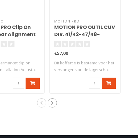
RO
MOTION PRO
MOT
PRO Clip On
MOTION PRO OUTIL CUV
SP
ar Alignment
DIR. 41/42-47/48-
KO
51/52-55/56MM
Ø2
09
€57,00
€55
14
termarket clip on
Dit koffertje is bestemd voor het
Nok
nstallation Adjusta..
vervangen van de lagerscha..
vast
nok