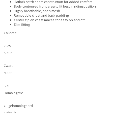
Flatlock stitch seam construction for added comfort
Body contoured front area to fit best in riding position
Highly breathable, open mesh
Removable chest and back padding
Center zip on chest makes for easy on and off
Slim-fitting
Collectie
2025
Kleur
Zwart
Maat
L/XL
Homologatie
CE gehomologeerd
Gebruik