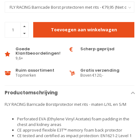
Toevoegen aan winkelwagen
Goede
Scherp geprijsd
Klantbeoordelingen!
9,6+
Ruim assortiment
Gratis verzending
Topmerken
Boven €120,-
Productomschrijving
FLY RACING Barricade Borstprotector met rits - maten L/XL en S/M
Perforated EVA (Ethylene Vinyl Acetate) foam padding in the
chest and kidney areas
CE approved flexible E3T™ memory foam back protector
CE tested and certified as impact protection: EN1621-2 Level 1