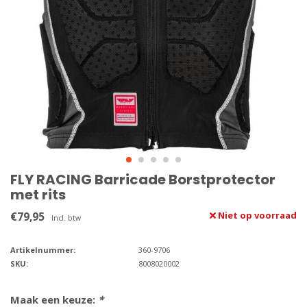
FLY RACING Barricade Borstprotector
met rits
€79,95
Niet op voorraad
Incl. btw
Artikelnummer:
360-9706
SKU:
8008020002
Maak een keuze:
*