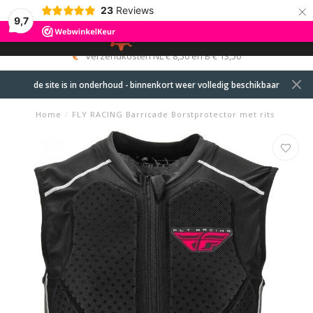
×
23
Reviews
9,7
0
MENU
verzendkosten NL € 8,50 en B € 13,50
de site is in onderhoud - binnenkort weer volledig beschikbaar
Home
/
FLY RACING Barricade Borstprotector met rits