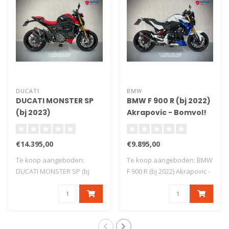
DUCATI
BMW
DUCATI MONSTER SP
BMW F 900 R (bj 2022)
(bj 2023)
Akrapovic - Bomvol!
GERESERVEERD
€14.395,00
€9.895,00
Te koop aangeboden:
Te koop aangeboden: BMW
DUCATI MONSTER SP (bj
F 900 R (bj 2022) Akrapovic -
2023) GERESERVEERD
Bomvol..