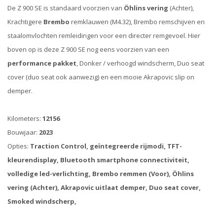
De Z 900 SE is standaard voorzien van
Öhlins vering
(Achter),
Krachtigere
Brembo
remklauwen (M4.32), Brembo remschijven en
staalomvlochten remleidingen voor een directer remgevoel. Hier
boven op is deze Z 900 SE nog eens voorzien van een
performance pakket
, Donker / verhoogd windscherm, Duo seat
cover (duo seat ook aanwezig) en een mooie Akrapovic slip on
demper.
Kilometers:
12156
Bouwjaar:
2023
Opties:
Traction Control, geïntegreerde rijmodi, TFT-
kleurendisplay, Bluetooth smartphone connectiviteit,
volledige led-verlichting, Brembo remmen (Voor), Öhlins
vering (Achter), Akrapovic uitlaat demper, Duo seat cover,
Smoked windscherp,