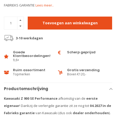
FABRIEKS GARANTIE
Lees meer..
Toevoegen aan winkelwagen
3-10 werkdagen
Goede
Scherp geprijsd
Klantbeoordelingen!
9,6+
Ruim assortiment
Gratis verzending
Topmerken
Boven €120,-
Productomschrijving
Kawasaki Z 900 SE Performance
afkomstig van de
eerste
eigenaar
! Dankzij de verlengde garantie zit ze nog tot
04.2027 in de
Fabrieks garantie
van Kawasaki (dus ook
dealer onderhouden
).