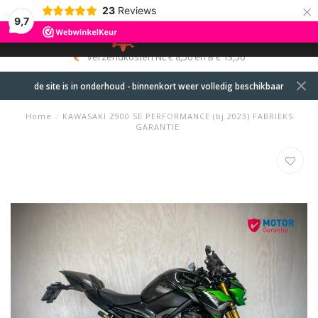
×
23
Reviews
9,7
0
MENU
0
Levering motorfietsen op locatie in 
de site is in onderhoud - binnenkort weer volledig beschikbaar
Home
/
KAWASAKI Z900 SE PERFORMANCE (bj 2023) FABRIEKS
GARANTIE