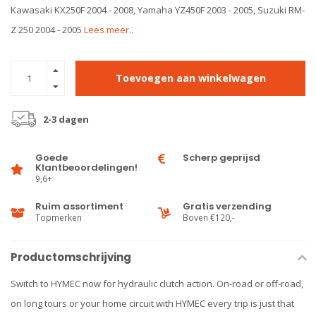
Kawasaki KX250F 2004 - 2008, Yamaha YZ450F 2003 - 2005, Suzuki RM-
Z 250 2004 - 2005
Lees meer..
Toevoegen aan winkelwagen
2-3 dagen
Goede
Scherp geprijsd
Klantbeoordelingen!
9,6+
Ruim assortiment
Gratis verzending
Topmerken
Boven €120,-
Productomschrijving
Switch to HYMEC now for hydraulic clutch action. On-road or off-road,
on long tours or your home circuit with HYMEC every trip is just that