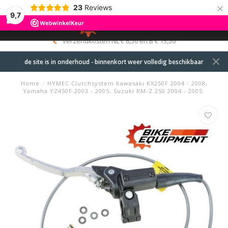
×
23
Reviews
9,7
0
MENU
verzendkosten NL € 8,50 en B € 13,50
de site is in onderhoud - binnenkort weer volledig beschikbaar
Home
/
HYMEC Clutchsystem Kawasaki KX250F 2004 - 2008,
Yamaha YZ450F 2003 - 2005, Suzuki RM-Z 250 2004 - 2005