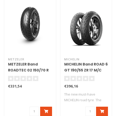
METZELER
MICHELIN
METZELER Band
MICHELIN Band ROAD 6
ROADTEC 02 150/70 R
GT 190/55 ZR 17 M/C
17 M/C 69V TL
(75W) TL
€331,54
€396,16
The new must-have
MICHELIN road tyre The
new version o..