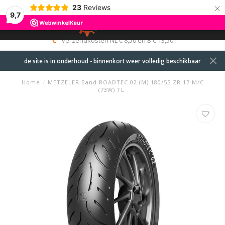
×
23
Reviews
9,7
0
MENU
verzendkosten NL € 8,50 en B € 13,50
de site is in onderhoud - binnenkort weer volledig beschikbaar
Home
/
METZELER Band ROADTEC 02 (M) 180/55 ZR 17 M/C
(73W) TL