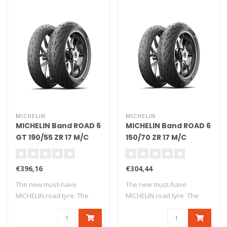
MICHELIN
MICHELIN
MICHELIN Band ROAD 6
MICHELIN Band ROAD 6
GT 190/55 ZR 17 M/C
150/70 ZR 17 M/C
(75W) TL
(69W) TL
€396,16
€304,44
The new must-have
The new must-have
MICHELIN road tyre The
MICHELIN road tyre The
new version o..
new version o..