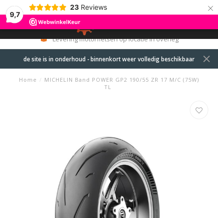
×
23
Reviews
9,7
0
MENU
Levering motorfietsen op locatie in overleg
de site is in onderhoud - binnenkort weer volledig beschikbaar
Home
/
MICHELIN Band POWER GP2 190/55 ZR 17 M/C (75W)
TL