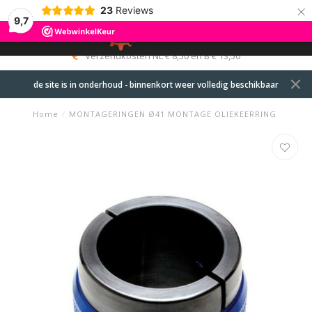
×
23
Reviews
9,7
0
MENU
verzendkosten NL € 8,50 en B € 13,50
de site is in onderhoud - binnenkort weer volledig beschikbaar
Home
/
MONTAGERINGEN Ø41 MONTAGE OLIEKEERRING