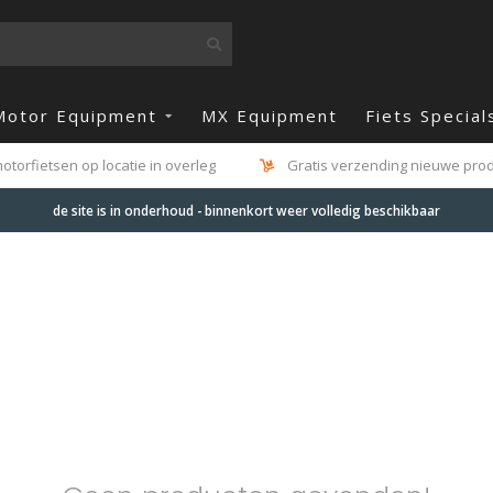
Motor Equipment
MX Equipment
Fiets Special
otorfietsen op locatie in overleg
Gratis verzending nieuwe produ
de site is in onderhoud - binnenkort weer volledig beschikbaar