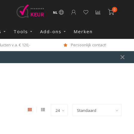
0
NL
s
Tools
Add-ons
Merken
cten v.a. € 120,-
Persoonlijk contact!