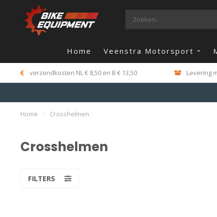
Home
Veenstra Motorsport
verzendkosten NL € 8,50 en B € 13,50
Levering m
Home
/
Crosshelmen
Crosshelmen
FILTERS