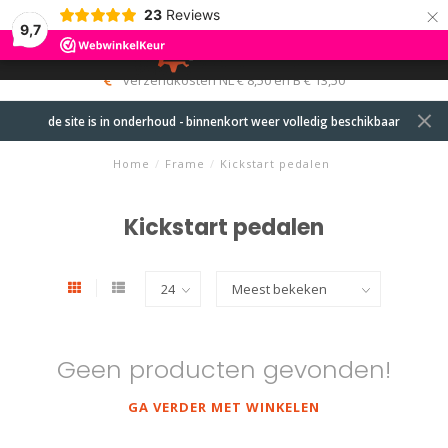
×
23
Reviews
9,7
0
MENU
verzendkosten NL € 8,50 en B € 13,50
de site is in onderhoud - binnenkort weer volledig beschikbaar
Home
/
Frame
/
Kickstart pedalen
Kickstart pedalen
Geen producten gevonden!
GA VERDER MET WINKELEN