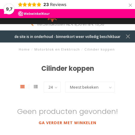
×
23
Reviews
9,7
0
MENU
verzendkosten NL € 8,50 en B € 13,50
de site is in onderhoud - binnenkort weer volledig beschikbaar
Home
/
Motorblok en Elektrisch
/
Cilinder koppen
Cilinder koppen
Geen producten gevonden!
GA VERDER MET WINKELEN