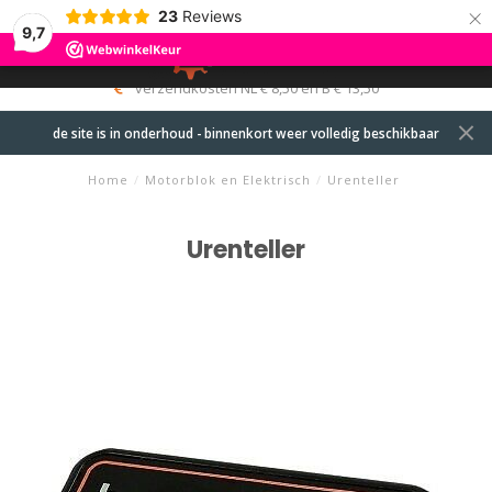
×
23
Reviews
9,7
0
MENU
verzendkosten NL € 8,50 en B € 13,50
de site is in onderhoud - binnenkort weer volledig beschikbaar
Home
/
Motorblok en Elektrisch
/
Urenteller
Urenteller