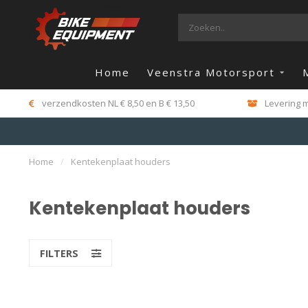
Home
Veenstra Motorsport
verzendkosten NL € 8,50 en B € 13,50
Levering m
Home
/
Kentekenplaat houders
Kentekenplaat houders
FILTERS