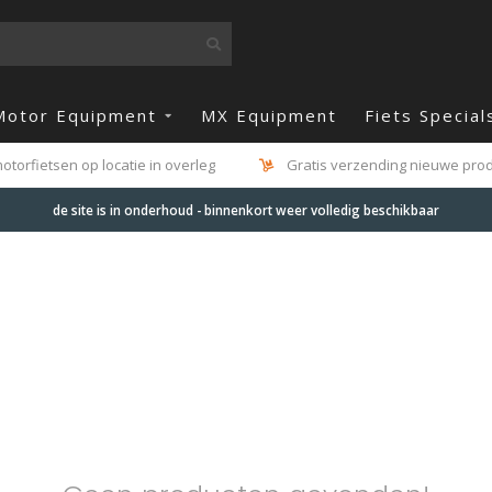
Motor Equipment
MX Equipment
Fiets Special
otorfietsen op locatie in overleg
Gratis verzending nieuwe produ
de site is in onderhoud - binnenkort weer volledig beschikbaar