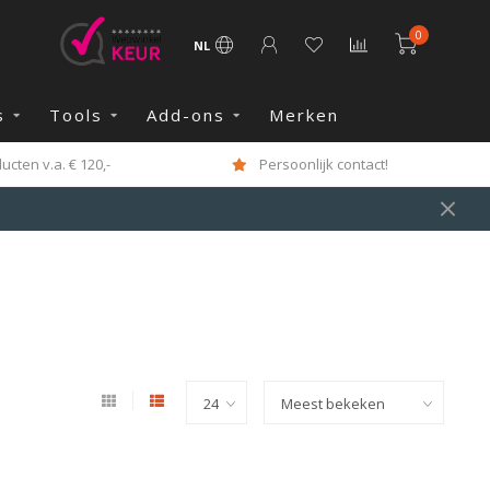
0
NL
s
Tools
Add-ons
Merken
cten v.a. € 120,-
Persoonlijk contact!