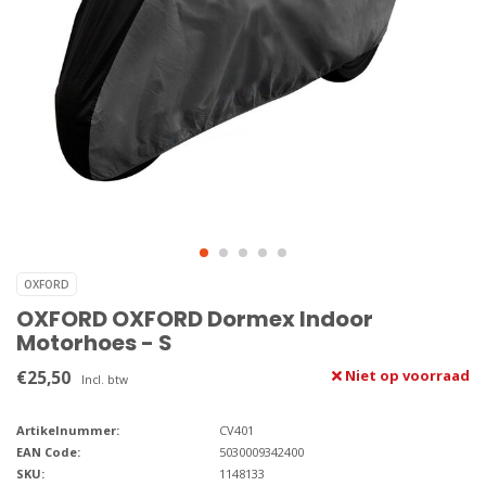
OXFORD
OXFORD OXFORD Dormex Indoor
Motorhoes - S
€25,50
Niet op voorraad
Incl. btw
Artikelnummer:
CV401
EAN Code:
5030009342400
SKU:
1148133