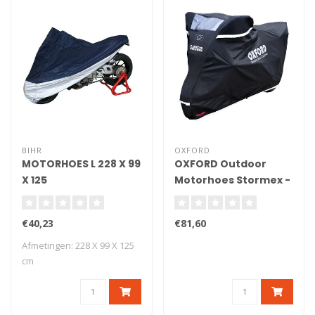
BIHR
OXFORD
MOTORHOES L 228 X 99
OXFORD Outdoor
X 125
Motorhoes Stormex -
Moto / Scooter - S
€40,23
€81,60
Afmetingen: 228 X 99 X 125
cm