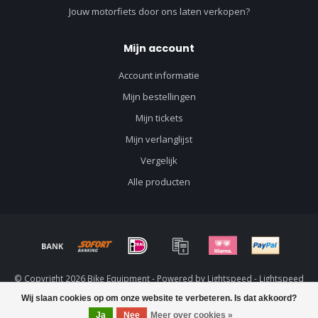
Jouw motorfiets door ons laten verkopen?
Mijn account
Account informatie
Mijn bestellingen
Mijn tickets
Mijn verlanglijst
Vergelijk
Alle producten
© Copyright 2026 Bike Equipment - Powered by
Lightspeed
-
Lightspeed
design
by
Dyvelopment
Wij slaan cookies op om onze website te verbeteren. Is dat akkoord?
Ja
Nee
Meer over cookies »