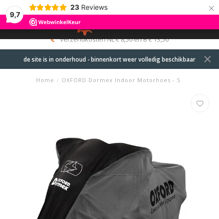
×
23
Reviews
9,7
0
MENU
verzendkosten NL € 8,50 en B € 13,50
de site is in onderhoud - binnenkort weer volledig beschikbaar
Home
/
OXFORD Dormex Indoor Motorhoes - S