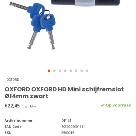
OXFORD
OXFORD OXFORD HD Mini schijfremslot
Ø14mm zwart
€22,45
Op voorraad
Incl. btw
Artikelnummer:
OF161
EAN Code:
5030009001611
SKU:
25000161