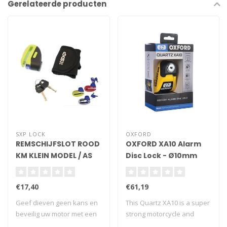
Gerelateerde producten
SXP LOCK
OXFORD
REMSCHIJFSLOT ROOD
OXFORD XA10 Alarm
KM KLEIN MODEL / AS
Disc Lock - Ø10mm
5,5MM NIET
Yellow/Black
GEHOMOLOGEERD
€17,40
€61,19
Geef dieven geen kans en
This Quartz XA10 is a super
beveilig uw motor met een
strong motorcycle and
antidiefs..
scooter al..