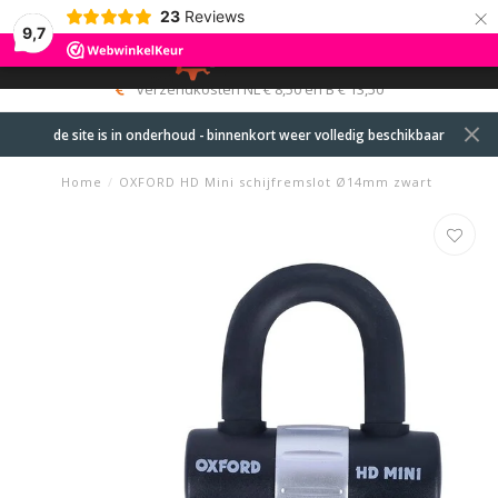
×
23
Reviews
9,7
0
MENU
verzendkosten NL € 8,50 en B € 13,50
de site is in onderhoud - binnenkort weer volledig beschikbaar
Home
/
OXFORD HD Mini schijfremslot Ø14mm zwart