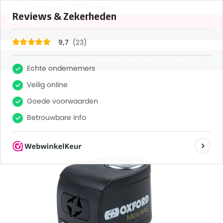
×
23
Reviews
9,7
0
MENU
verzendkosten NL € 8,50 en B € 13,50
de site is in onderhoud - binnenkort weer volledig beschikbaar
Home
/
OXFORD Micro XA5 Alarm Disc Lock - Black