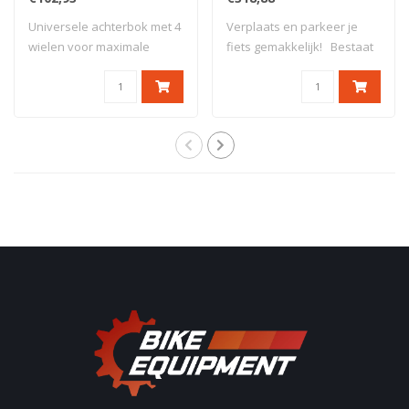
Universele achterbok met 4
Verplaats en parkeer je
wielen voor maximale
fiets gemakkelijk! Bestaat
stabiliteit...
uit twe..