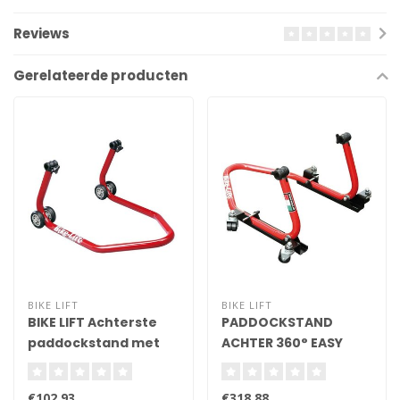
Reviews
Gerelateerde producten
BIKE LIFT
BIKE LIFT
BIKE LIFT Achterste
PADDOCKSTAND
paddockstand met
ACHTER 360° EASY
"L" adapters - Rood -
MOVER GELEVERD MET
RS-17
V STEUNEN
€102,93
€318,88