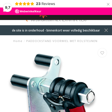
×
23
Reviews
9,7
0
MENU
verzendkosten NL € 8,50 en B € 13,50
de site is in onderhoud - binnenkort weer volledig beschikbaar
Home
/
PADDOCKSTAND VOORWIEL MET ROLSTEUNEN