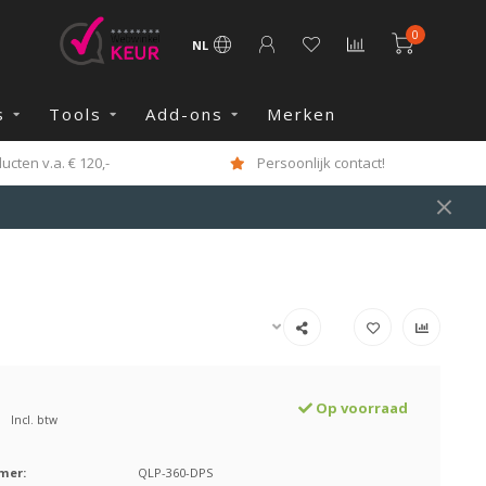
0
NL
s
Tools
Add-ons
Merken
cten v.a. € 120,-
Persoonlijk contact!
Op voorraad
Incl. btw
mer:
QLP-360-DPS