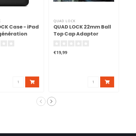
K
QUAD LOCK
QUA
CK Case - iPad
QUAD LOCK 22mm Ball
QU
 génération
Top Cap Adaptor
Po
Pr
Pix
€19,99
€24
Bes
de 
Lock