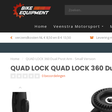
Home
Veenstra Motorsport
verzendkosten NL € 8,50 en B € 13,50
Levering m
Home
/
QUAD LOCK 360 Dual Pivot Arm - Small Version
QUAD LOCK QUAD LOCK 360 Dua
0 beoordelingen