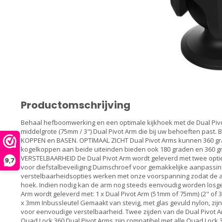
Productomschrijving
Behaal hefboomwerking en een optimale kijkhoek met de Dual Pivot
middelgrote (75mm / 3") Dual Pivot Arm die bij uw behoeften past. 
KOPPEN en BASEN. OPTIMAAL ZICHT Dual Pivot Arms kunnen 360 gr
kogelkoppen aan beide uiteinden bieden ook 180 graden en 360 
VERSTELBAARHEID De Dual Pivot Arm wordt geleverd met twee opti
9,7
voor diefstalbeveiliging Duimschroef voor gemakkelijke aanpas
verstelbaarheidsopties werken met onze voorspanning zodat de arm
hoek. Indien nodig kan de arm nog steeds eenvoudig worden losge
Arm wordt geleverd met: 1 x Dual Pivot Arm (51mm of 75mm) (2" of 
x 3mm Inbussleutel Gemaakt van stevig, met glas gevuld nylon, zi
voor eenvoudige verstelbaarheid. Twee zijden van de Dual Pivot
Quad Lock 360 Dual Pivot Arms zijn compatibel met alle Quad Lock