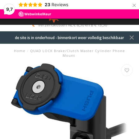
×
23
Reviews
9,7
0
MENU
verzendkosten NL € 8,50 en B € 13,50
de site is in onderhoud - binnenkort weer volledig beschikbaar
Home
/
QUAD LOCK Brake/Clutch Master Cylinder Phone
Mount